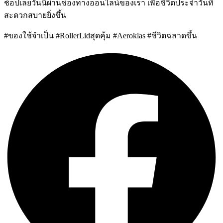
ช้อปเลยวันนี้ผ่านช่องทางออนไลน์ของเรา เพื่อชีวิตประจำวันที่
สะดวกสบายยิ่งขึ้น
#ของใช้จำเป็น #RollerLidสุดคุ้ม #Aeroklas #ชีวิตฉลาดขึ้น