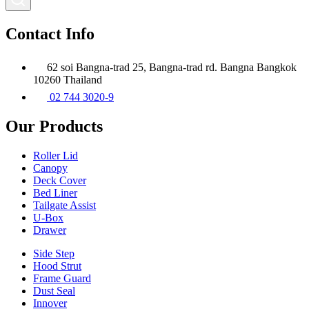
Contact Info
62 soi Bangna-trad 25, Bangna-trad rd. Bangna Bangkok
10260 Thailand
02 744 3020-9
Our Products
Roller Lid
Canopy
Deck Cover
Bed Liner
Tailgate Assist
U-Box
Drawer
Side Step
Hood Strut
Frame Guard
Dust Seal
Innover