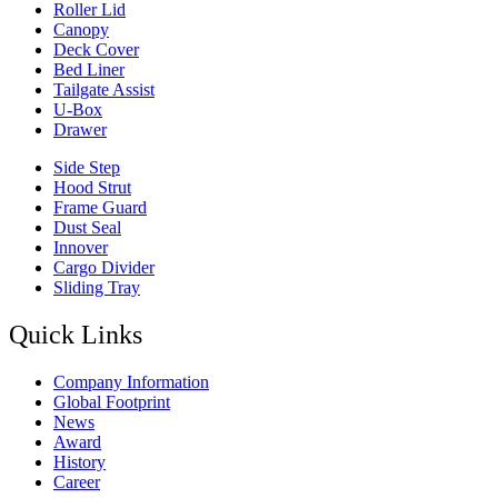
Roller Lid
Canopy
Deck Cover
Bed Liner
Tailgate Assist
U-Box
Drawer
Side Step
Hood Strut
Frame Guard
Dust Seal
Innover
Cargo Divider
Sliding Tray
Quick Links
Company Information
Global Footprint
News
Award
History
Career