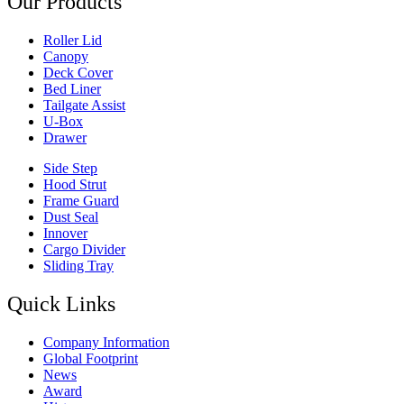
Our Products
Roller Lid
Canopy
Deck Cover
Bed Liner
Tailgate Assist
U-Box
Drawer
Side Step
Hood Strut
Frame Guard
Dust Seal
Innover
Cargo Divider
Sliding Tray
Quick Links
Company Information
Global Footprint
News
Award