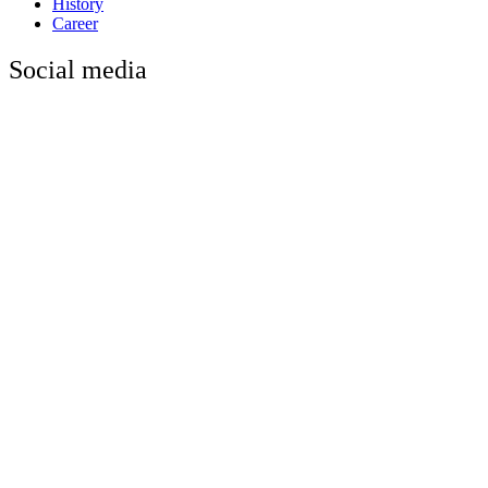
History
Career
Social media
Privacy Policy
Terms and Conditions
Warranty Manual
© 2024 Aeroklas. All Rights Reserved.