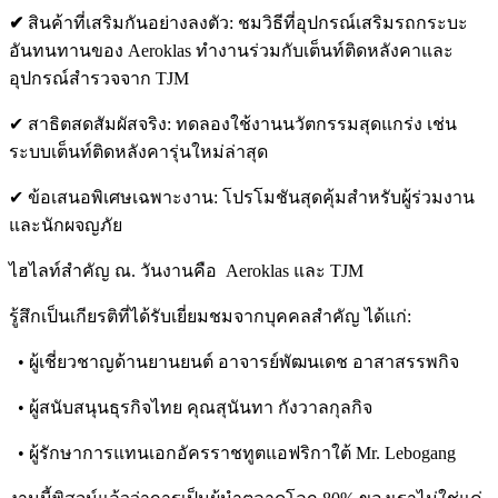
✔
สินค้าที่เสริมกันอย่างลงตัว: ชมวิธีที่อุปกรณ์เสริมรถกระบะ
อันทนทานของ Aeroklas ทำงานร่วมกับเต็นท์ติดหลังคาและ
อุปกรณ์สำรวจจาก TJM
✔ สาธิตสดสัมผัสจริง: ทดลองใช้งานนวัตกรรมสุดแกร่ง เช่น
ระบบเต็นท์ติดหลังคารุ่นใหม่ล่าสุด
✔ ข้อเสนอพิเศษเฉพาะงาน: โปรโมชันสุดคุ้มสำหรับผู้ร่วมงาน
และนักผจญภัย
ไฮไลท์สำคัญ ณ. วันงานคือ Aeroklas และ TJM
รู้สึกเป็นเกียรติที่ได้รับเยี่ยมชมจากบุคคลสำคัญ ได้แก่:
• ผู้เชี่ยวชาญด้านยานยนต์ อาจารย์พัฒนเดช อาสาสรรพกิจ
• ผู้สนับสนุนธุรกิจไทย คุณสุนันทา กังวาลกุลกิจ
• ผู้รักษาการแทนเอกอัครราชทูตแอฟริกาใต้ Mr. Lebogang