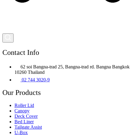
Contact Info
62 soi Bangna-trad 25, Bangna-trad rd. Bangna Bangkok
10260 Thailand
02 744 3020-9
Our Products
Roller Lid
Canopy
Deck Cover
Bed Liner
Tailgate Assist
U-Box